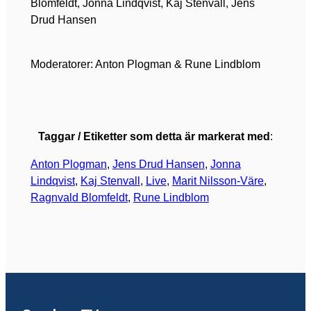
Blomfeldt, Jonna Lindqvist, Kaj Stenvall, Jens
Drud Hansen
Moderatorer: Anton Plogman & Rune Lindblom
Taggar / Etiketter som detta är markerat med
:
Anton Plogman
, 
Jens Drud Hansen
, 
Jonna
Lindqvist
, 
Kaj Stenvall
, 
Live
, 
Marit Nilsson-Väre
, 
Ragnvald Blomfeldt
, 
Rune Lindblom